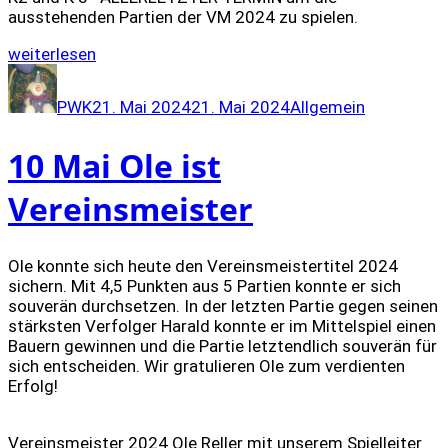
ausstehenden Partien der VM 2024 zu spielen.
„31
weiterlesen
Mai
Autor
Veröffentlicht
Kategorien
Nachholspieltag
am
PWK
21. Mai 2024
21. Mai 2024
Allgemein
Vereinsmeisterschaft“
10 Mai Ole ist
Vereinsmeister
Ole konnte sich heute den Vereinsmeistertitel 2024
sichern. Mit 4,5 Punkten aus 5 Partien konnte er sich
souverän durchsetzen. In der letzten Partie gegen seinen
stärksten Verfolger Harald konnte er im Mittelspiel einen
Bauern gewinnen und die Partie letztendlich souverän für
sich entscheiden. Wir gratulieren Ole zum verdienten
Erfolg!
Vereinsmeister 2024 Ole Reller mit unserem Spielleiter