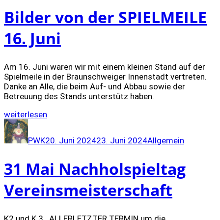
Bilder von der SPIELMEILE
16. Juni
Am 16. Juni waren wir mit einem kleinen Stand auf der
Spielmeile in der Braunschweiger Innenstadt vertreten.
Danke an Alle, die beim Auf- und Abbau sowie der
Betreuung des Stands unterstütz haben.
„Bilder
weiterlesen
von
Autor
Veröffentlicht
Kategorien
der
am
PWK
20. Juni 2024
23. Juni 2024
Allgemein
SPIELMEILE
16.
Juni“
31 Mai Nachholspieltag
Vereinsmeisterschaft
K2 und K 3 ALLERLETZTER TERMIN um die