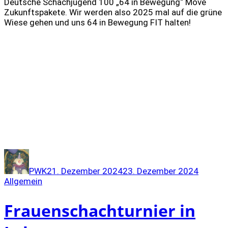
Deutsche Schachjugend 100 „64 in Bewegung“ Move
Zukunftspakete. Wir werden also 2025 mal auf die grüne
Wiese gehen und uns 64 in Bewegung FIT halten!
Autor
Veröffentlicht
Kategor
am
PWK
21. Dezember 2024
23. Dezember 2024
Allgemein
Frauenschachturnier in