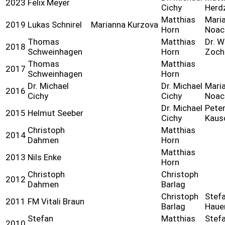
2023
Felix Meyer
Cichy
Herd
Matthias
Mari
2019
Lukas Schnirel
Marianna Kurzova
Horn
Noac
Thomas
Matthias
Dr. W
2018
Schweinhagen
Horn
Zoch
Thomas
Matthias
2017
Schweinhagen
Horn
Dr. Michael
Dr. Michael
Mari
2016
Cichy
Cichy
Noac
Dr. Michael
Peter
2015
Helmut Seeber
Cichy
Kaus
Christoph
Matthias
2014
Dahmen
Horn
Matthias
2013
Nils Enke
Horn
Christoph
Christoph
2012
Dahmen
Barlag
Christoph
Stef
2011
FM Vitali Braun
Barlag
Haue
Stefan
Matthias
Stef
2010