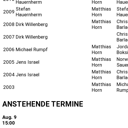
Hauernherm
Horn
Haue
Stefan
Matthias
Stef
2009
Hauernherm
Horn
Haue
Matthias
Chri
2008
Dirk Willenberg
Horn
Barla
Chri
2007
Dirk Willenberg
Barla
Matthias
Jord
2006
Michael Rumpf
Horn
Boksi
Matthias
Norw
2005
Jens Israel
Horn
Saue
Matthias
Chri
2004
Jens Israel
Horn
Barla
Matthias
Mich
2003
Horn
Rump
ANSTEHENDE TERMINE
Aug.
9
15:00