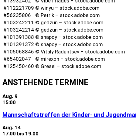
#13932402
© Vibe Images – stock.adobe.com
#112221709
© winyu – stock.adobe.com
#56235806
© Petrik – stock.adobe.com
#103242211
© gedzun – stock.adobe.com
#103242214
© gedzun – stock.adobe.com
#101391388
© shapoy – stock.adobe.com
#101391372
© shapoy – stock.adobe.com
#105068846
© Vitaly Raduntsev – stock.adobe.com
#65402047
© mirexon – stock.adobe.com
#125450460
© Gresei – stock.adobe.com
ANSTEHENDE TERMINE
Aug.
9
15:00
Mannschaftstreffen der Kinder- und Jugendma
Aug.
14
17:00
bis
19:00