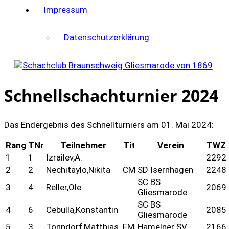
Impressum
Datenschutzerklärung
Schnellschachturnier 2024
Das Endergebnis des Schnellturniers am 01. Mai 2024:
Rang
TNr
Teilnehmer
Tit
Verein
TWZ
1
1
Izrailev,A.
2292
2
2
Nechitaylo,Nikita
CM
SD Isernhagen
2248
SC BS
3
4
Reller,Ole
2069
Gliesmarode
SC BS
4
6
Cebulla,Konstantin
2085
Gliesmarode
5
3
Tonndorf,Matthias
FM
Hamelner SV
2166