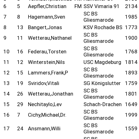
6
5
Aepfler,Christian
FM
SSV Vimaria 91
2134
SC BS
7
8
Hagemann,Sven
1985
Gliesmarode
8
13
Bangert,Jonas
KSV Rochade BS
1773
SC BS
9
11
Wetterau,Nathanel
1900
Gliesmarode
SC BS
10
16
Federau,Torsten
1768
Gliesmarode
11
12
Winterstein,Nils
USC Magdeburg
1814
SC BS
12
15
Lammers,Frank,P
1893
Gliesmarode
13
19
Sviridov,Vitali
SG Königslutter
1759
SC BS
14
26
Wetterau,Jonathan
1801
Gliesmarode
15
29
Nechitaylo,Lev
Schach-Drachen
1649
SC BS
16
7
Cichy,Michael,Dr.
1999
Gliesmarode
SC BS
17
24
Ansmann,Willi
1559
Gliesmarode