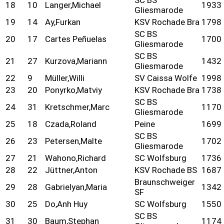
SC BS
18
10
Langer,Michael
1933
Gliesmarode
19
14
Ay,Furkan
KSV Rochade Bra
1798
SC BS
20
17
Cartes Peñuelas
1700
Gliesmarode
SC BS
21
27
Kurzova,Mariann
1432
Gliesmarode
22
9
Müller,Willi
SV Caissa Wolfe
1998
23
20
Ponyrko,Matviy
KSV Rochade Bra
1738
SC BS
24
31
Kretschmer,Marc
1170
Gliesmarode
25
18
Czada,Roland
Peine
1699
SC BS
26
23
Petersen,Malte
1702
Gliesmarode
27
21
Wahono,Richard
SC Wolfsburg
1736
28
22
Jüttner,Anton
KSV Rochade BS
1687
Braunschweiger
29
28
Gabrielyan,Maria
1342
SF
30
25
Do,Anh Huy
SC Wolfsburg
1550
SC BS
31
30
Baum,Stephan
1174